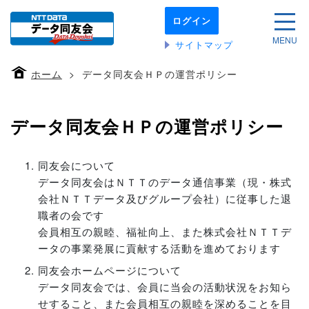
本
ログイン
文
サイ
へ
MENU
サイトマップ
移
動
ホーム
データ同友会ＨＰの運営ポリシー
す
る
データ同友会ＨＰの運営ポリシー
同友会について
データ同友会はＮＴＴのデータ通信事業（現・株式
会社ＮＴＴデータ及びグループ会社）に従事した退
職者の会です
会員相互の親睦、福祉向上、また株式会社ＮＴＴデ
ータの事業発展に貢献する活動を進めております
同友会ホームページについて
データ同友会では、会員に当会の活動状況をお知ら
せすること、また会員相互の親睦を深めることを目