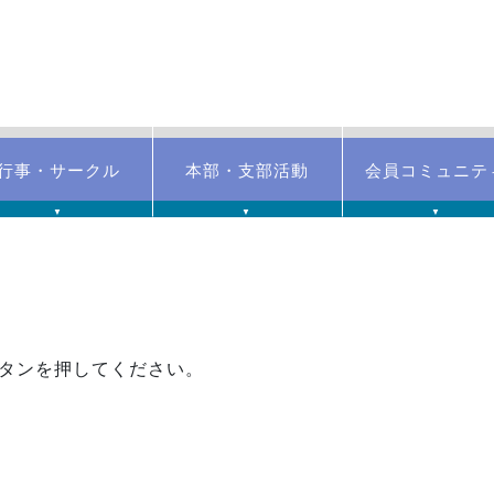
行事・サークル
本部・支部活動
会員コミュニテ
▼
▼
▼
タンを押してください。