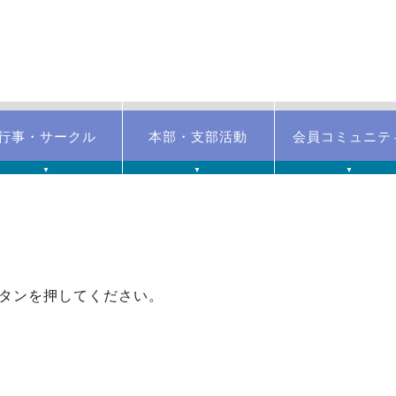
行事・サークル
本部・支部活動
会員コミュニテ
▼
▼
▼
タンを押してください。