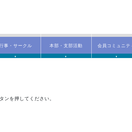
行事・サークル
本部・支部活動
会員コミュニテ
▼
▼
▼
タンを押してください。