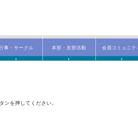
行事・サークル
本部・支部活動
会員コミュニテ
▼
▼
▼
タンを押してください。