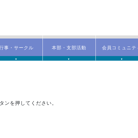
行事・サークル
本部・支部活動
会員コミュニテ
▼
▼
▼
タンを押してください。