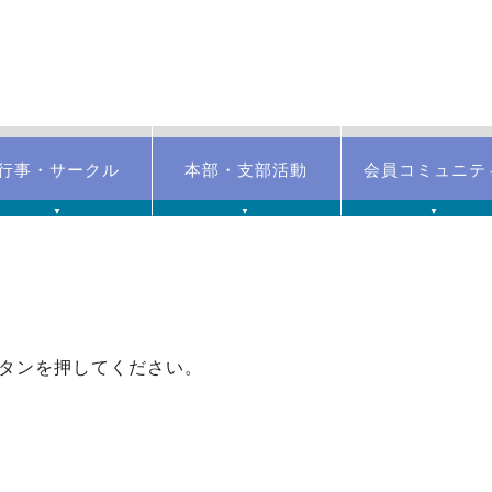
行事・サークル
本部・支部活動
会員コミュニテ
▼
▼
▼
タンを押してください。